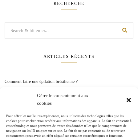
RECHERCHE
ARTICLES RÉCENTS
Comment faire une épilation brésilienne ?
Qu’est-ce que l’épilation par électrolyse ?
Gérer le consentement aux
cookies
Combien de temps laisser pousser les poils avant une épilation laser ?
Pour offrir les meilleures expériences, nous utilisons des technologies telles que les
Beurre de mangue dans les cheveux : quels sont les bienfaits ?
cookies pour stocker et/ou accéder aux informations des appareils. Le fait de consentir à
ces technologies nous permettra de traiter des données telles que le comportement de
navigation ou les ID uniques sur ce site. Le fait de ne pas consentir ou de retirer son
Comment appliquer de l’autobronzant sans gant ?
consentement peut avoir un effet négatif sur certaines caractéristiques et fonctions.